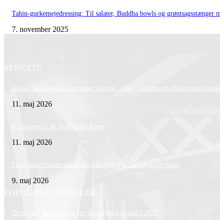
Tahin-gurkemejedressing: Til salater, Buddha bowls og grøntsagsstænger 
7. november 2025
SENESTE
Lokale økologiske grøntsager i posen – mød Københavns Fødevarefælless
11. maj 2026
På hesteryg i de Sydfynske Alper
11. maj 2026
Forårsklar: Sådan starter du året med nye bæredygtige vaner
9. maj 2026
POPULÆRE ARTIKLER
De største trends inden for bæredygtig livsstil i 2025