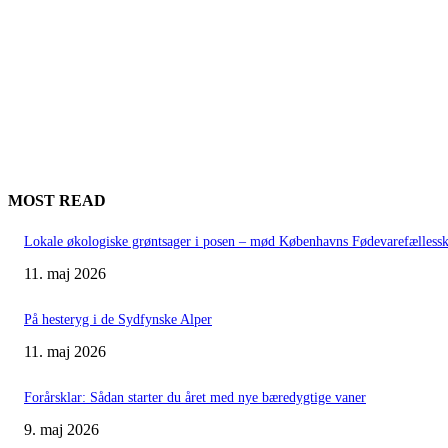
MOST READ
Lokale økologiske grøntsager i posen – mød Københavns Fødevarefælless
11. maj 2026
På hesteryg i de Sydfynske Alper
11. maj 2026
Forårsklar: Sådan starter du året med nye bæredygtige vaner
9. maj 2026