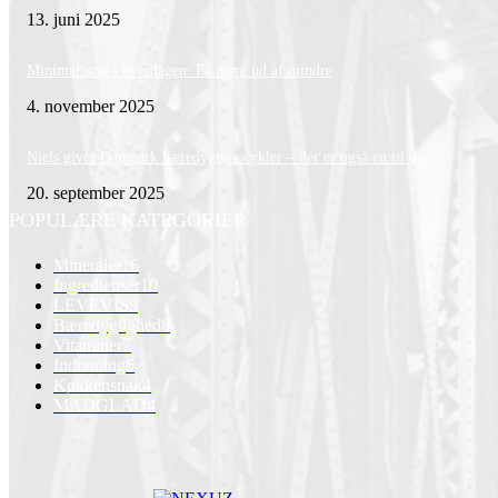
13. juni 2025
Minimalisme i hverdagen: Få mere ud af mindre
4. november 2025
Niels giver Danmark bæredygtige cykler – der er også en til dig
20. september 2025
POPULÆRE KATEGORIER
Mineraler
16
Ingredienser
10
LEVEVIS
9
Bæredygtighed
8
Vitaminer
7
Indretning
6
Køkkensnak
4
MADGLAD
4