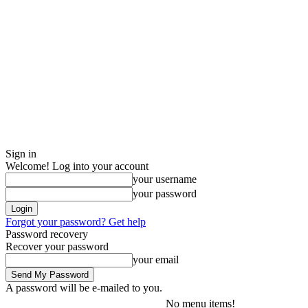
Sign in
Welcome! Log into your account
your username
your password
Forgot your password? Get help
Password recovery
Recover your password
your email
A password will be e-mailed to you.
No menu items!
lørdag, august 8, 2026
Sign in / Join