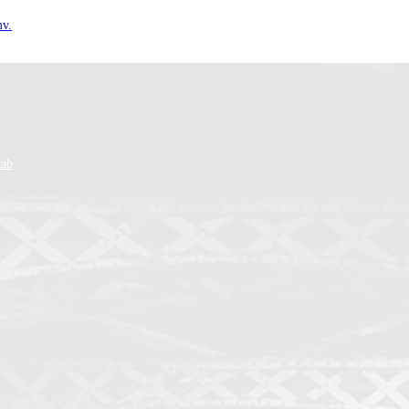
mv.
kab