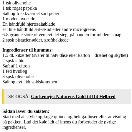
1 tsk olivenolie
1 tsk røget paprika
Salt og friskkværnet sort peber
1 moden avocado
En håndfuld hjertesalatblade
En lille håndfuld ærteskud eller andre microgreens
6-8 grønne store oliven evt. let stegt på panden for mildere smag
2 spsk pistacienødder, grofthakkede
Ingredienser til hummus:
1,5 dl. kikærter (svarer til halv dåse eller karton – drænet og skyllet)
2 spsk tahin
Saft af 1 citron
1 fed hvidløg
3 spsk olivenolie
Salt og evt. lidt spidskommen
SE OGSÅ
Gurkemeje: Naturens Guld til Dit Helbred
Sådan laver du salaten:
Start med at skylle og koge quinoa og beluga-linser efter anvisning
på pakken. Lad det køle lidt af imens du forbereder de øvrige
ingredienser.