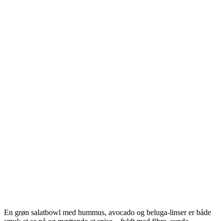
En grøn salatbowl med hummus, avocado og beluga-linser er både