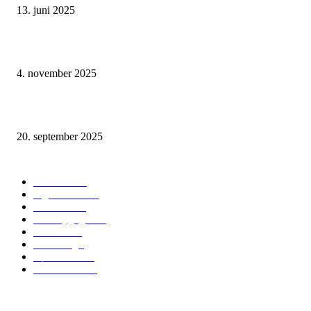
13. juni 2025
Minimalisme i hverdagen: Få mere ud af mindre
4. november 2025
Niels giver Danmark bæredygtige cykler – der er også en til dig
20. september 2025
POPULÆRE KATEGORIER
Mineraler
16
Ingredienser
10
LEVEVIS
9
Bæredygtighed
8
Vitaminer
7
Indretning
6
Køkkensnak
4
MADGLAD
4