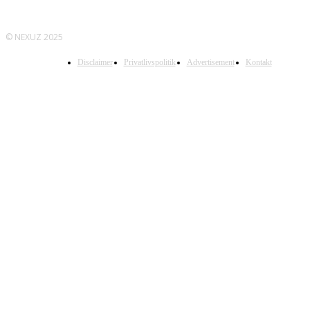
© NEXUZ 2025
Disclaimer
Privatlivspolitik
Advertisement
Kontakt