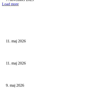
Load more
SENESTE
Lokale økologiske grøntsager i posen – mød Københavns Fødevarefælless
11. maj 2026
På hesteryg i de Sydfynske Alper
11. maj 2026
Forårsklar: Sådan starter du året med nye bæredygtige vaner
9. maj 2026
POPULÆRE ARTIKLER
De største trends inden for bæredygtig livsstil i 2025