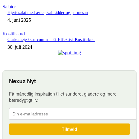
Salater
Hjertesalat med ærter, valnødder og parmesan
4. juni 2025
Kosttilskud
Gurkemeje / Curcumin – Et Effektivt Kosttilskud
30. juli 2024
Nexuz Nyt
Få månedlig inspiration til et sundere, gladere og mere
bæredygtigt liv.
Tilmeld