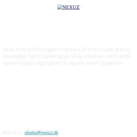
OM OS
Nexus er dit livsstilsmagasin med fokus på at leve sundt, glad og
bæredygtigt. Nexuz klæder dig på, så du lettere kan træffe sunde
og bæredygtige valg til glæde for dig selv, andre og planeten.
FØLG OS
Skriv til os:
vibeke@nexuz.dk