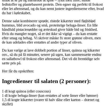
smuk at se på og mættende at spise – fyldt med fibre, sunde
fedtstoffer og plantebaseret protein. Den egner sig perfekt til frokost
eller let aftensmad, og du kan nemt justere ingredienserne efter, hvad
du har i køleskabet.
Denne salat kombinerer sprøde, ristede kikærter med fløjlsblød
hummus, blid avocado og små, proteinrige beluga-linser. En lille
håndfuld pistacienødder og ærteskud giver både bid og friskhed.
Hvis du mangler noget, så er det ikke så vigtigt – du kan erstatte
efter smag og behag. Vi skriver måske fx store grønne oliven, men
de kan udelades eller erstattes af andre typer af oliven.
Du kan vælge at lave dobbelt portion af linser, quinoa og kikærter
osv., så du på få minutter, senere på ugen, kan sammensætte endnu
en sallatbowl til frokost eller aftensmad. Det vil dit fremtidige selv
sætte pris på.
Her får du opskriften:
Ingredienser til salaten (2 personer):
1 dl kogt quinoa (eller couscous)
1 dl kogte beluga-linser (kan erstattes af sorte linser eller bønner)
1,5 dl kogte kikærter (svarer til halv dåse eller karton – drænet og
skyllet)