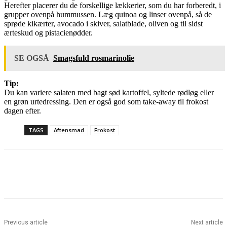
Herefter placerer du de forskellige lækkerier, som du har forberedt, i
grupper ovenpå hummussen. Læg quinoa og linser ovenpå, så de
sprøde kikærter, avocado i skiver, salatblade, oliven og til sidst
ærteskud og pistacienødder.
SE OGSÅ
Smagsfuld rosmarinolie
Tip:
Du kan variere salaten med bagt sød kartoffel, syltede rødløg eller
en grøn urtedressing. Den er også god som take-away til frokost
dagen efter.
TAGS
Aftensmad
Frokost
Previous article
Next article