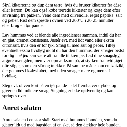
Skyl kikærterne og dup dem tørre, hvis du bruger kikærter fra dåse
eller karton. Du kan også købe tørrede kikærter og koge dem efter
anvisning fra pakken. Vend dem med olivenolie, røget paprika, salt
og peber. Rist dem sprøde i ovnen ved 200°C i 20-25 minutter –
eller brug en tør pande.
Lav hummus ved at blende alle ingredienser sammen, indtil du har
en glat, cremet konsistens. Justér evt. med lidt vand eller ekstra
citronsaft, hvis den er for tyk. Smag til med salt og peber. Tilføj
eventuelt ekstra hvidløg indtil du har den hummus, der smager bedst
for dig –
et fed
kan være alt fra lille til kæmpe. Lad dine smagsløg
afgøre mængden, men vær opmærksom på, at styrken fra hvidløget
ofte stiger, som den står og trækker. På samme måde som en tzatziki,
der gemmes i køleskabet, med tiden smager mere og mere af
hvidløg.
Steg evt. oliven kort på en tør pande – det fremhæver dybde og
giver en lidt mildere smag. Stegning er ikke nødvendig og kan
springes over.
Anret salaten
Anret salaten i en stor skål: Start med hummus i bunden, som du
glatter lidt ud med bagsiden af en ske, så den dækker hele bunden.