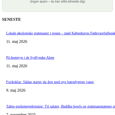
(Ingen spam – du kan altid afmelde dig)
SENESTE
Lokale økologiske grøntsager i posen – mød Københavns Fødevarefælless
11. maj 2026
På hesteryg i de Sydfynske Alper
11. maj 2026
Forårsklar: Sådan starter du året med nye bæredygtige vaner
9. maj 2026
Tahin-gurkemejedressing: Til salater, Buddha bowls og grøntsagsstænger 
7. november 2025