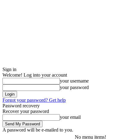
Sign in
Welcome! Log into your account
your username
your password
Forgot your password? Get help
Password recovery
Recover your password
your email
A password will be e-mailed to you.
No menu items!
lørdag, august 8, 2026
Sign in / Join